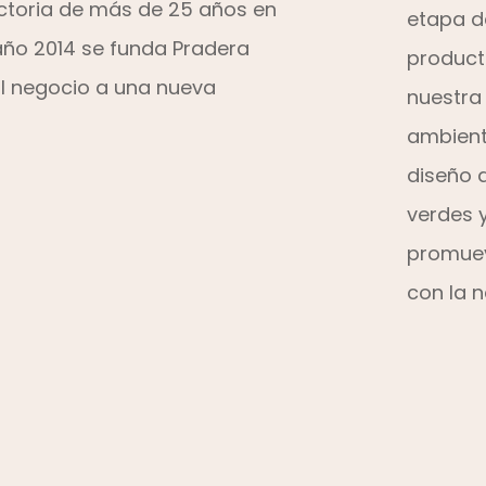
ctoria de más de 25 años en
etapa d
l año 2014 se funda Pradera
product
al negocio a una nueva
nuestra
ambient
diseño 
verdes 
promuev
con la n