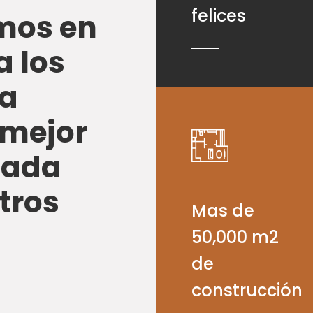
felices
mos en
a los
ra
 mejor
cada
tros
Mas de
50,000 m2
de
construcción