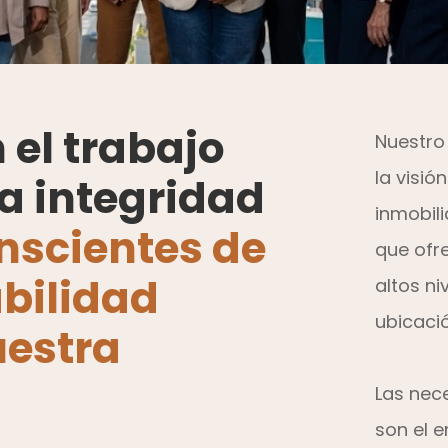
el trabajo
Nuestro
la visió
la integridad
inmobil
nscientes de
que ofr
bilidad
altos n
ubicaci
uestra
Las nec
son el 