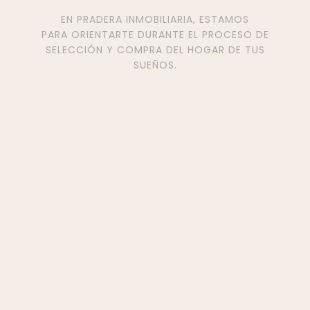
EN PRADERA INMOBILIARIA, ESTAMOS
PARA ORIENTARTE DURANTE EL PROCESO DE
SELECCIÓN Y COMPRA DEL HOGAR DE TUS
SUEÑOS.
Contáctanos y
te ayudaremos
a encontrar el
proyecto que
más se adapte
a tu estilo de
vida.